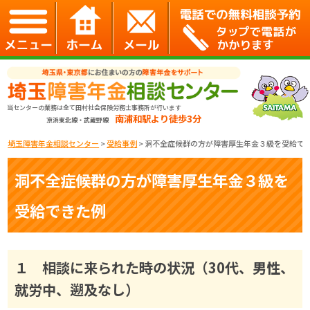
当センターの業務は全て田村社会保険労務士事務所が行います
南浦和駅より徒歩3分
京浜東北線・武蔵野線
埼玉障害年金相談センター
>
受給事例
>
洞不全症候群の方が障害厚生年金３級を受給で
洞不全症候群の方が障害厚生年金３級を
受給できた例
１ 相談に来られた時の状況（30代、男性、
就労中、遡及なし）