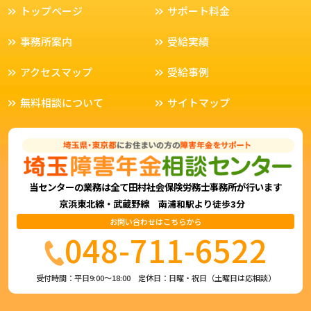
トップページ
サポート料金
事務所案内
受給実績
アクセスマップ
受給事例
無料相談について
サイトマップ
当センターの業務は全て田村社会保険労務士事務所が行います
京浜東北線・武蔵野線
より
南浦和駅
徒歩3分
お問い合わせはこちらから
048-711-6522
受付時間：平日9:00〜18:00 定休日：日曜・祝日（土曜日は応相談）