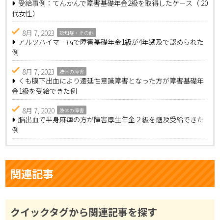
受給事例：てんかんで障害基礎年金2級を取得したケース（ 20
代女性）
8月 7, 2023
認知症・その他
アルツハイマー病で障害基礎年金1級が4年遡及で認められた
例
8月 7, 2023
肢体の障害
くも膜下出血により遷延性意識障害となった方が障害基礎年
金1級を受給できた例
8月 7, 2020
肢体の障害
脳出血で半身麻痺の方が障害厚生年金２級を遡及受給できた
例
関連記事
クイックタグから関連記事を探す