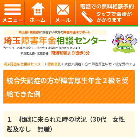
当センターの業務は全て田村社会保険労務士事務所が行います
南浦和駅より徒歩3分
京浜東北線・武蔵野線
埼玉障害年金相談センター
>
受給事例
>
統合失調症の方が障害厚生年金２級を受給でき
統合失調症の方が障害厚生年金２級を受
給できた例
１ 相談に来られた時の状況（30代 女性
遡及なし 無職）