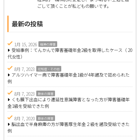
ごして頂くことが私どもの願いです。
最新の投稿
1月 15, 2026
精神の障害
受給事例：てんかんで障害基礎年金2級を取得したケース（ 20
代女性）
8月 7, 2023
認知症・その他
アルツハイマー病で障害基礎年金1級が4年遡及で認められた
例
8月 7, 2023
肢体の障害
くも膜下出血により遷延性意識障害となった方が障害基礎年
金1級を受給できた例
8月 7, 2020
肢体の障害
脳出血で半身麻痺の方が障害厚生年金２級を遡及受給できた
例