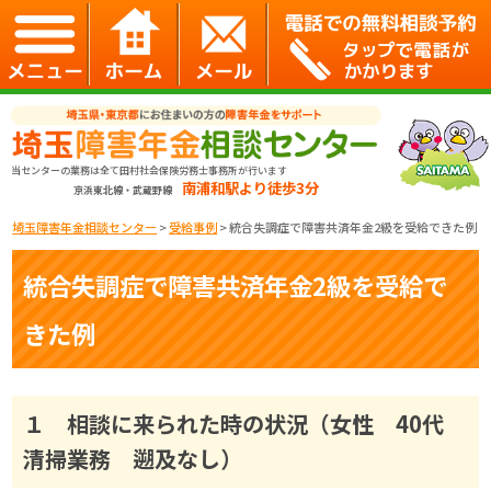
当センターの業務は全て田村社会保険労務士事務所が行います
南浦和駅より徒歩3分
京浜東北線・武蔵野線
埼玉障害年金相談センター
>
受給事例
>
統合失調症で障害共済年金2級を受給できた例
統合失調症で障害共済年金2級を受給で
きた例
１ 相談に来られた時の状況（女性 40代
清掃業務 遡及なし）